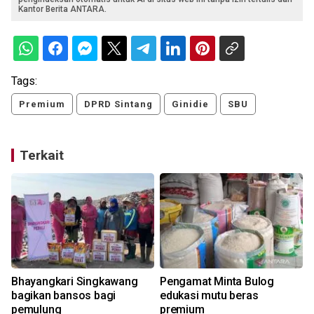
Kantor Berita ANTARA.
Tags:
Premium
DPRD Sintang
Ginidie
SBU
Terkait
Bhayangkari Singkawang
Pengamat Minta Bulog
bagikan bansos bagi
edukasi mutu beras
pemulung
premium