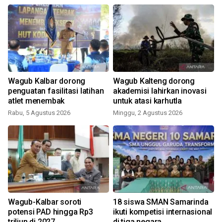
Wagub Kalbar dorong
Wagub Kalteng dorong
penguatan fasilitasi latihan
akademisi lahirkan inovasi
atlet menembak
untuk atasi karhutla
Rabu, 5 Agustus 2026
Minggu, 2 Agustus 2026
S
Wagub-Kalbar soroti
18 siswa SMAN Samarinda
potensi PAD hingga Rp3
ikuti kompetisi internasional
triliun di 2027
di tiga negara