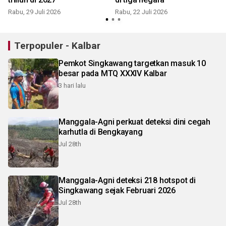
Rabu, 29 Juli 2026
Rabu, 22 Juli 2026
K
Terpopuler - Kalbar
Pemkot Singkawang targetkan masuk 10
besar pada MTQ XXXIV Kalbar
3 hari lalu
Manggala-Agni perkuat deteksi dini cegah
karhutla di Bengkayang
Jul 28th
Manggala-Agni deteksi 218 hotspot di
Singkawang sejak Februari 2026
Jul 28th