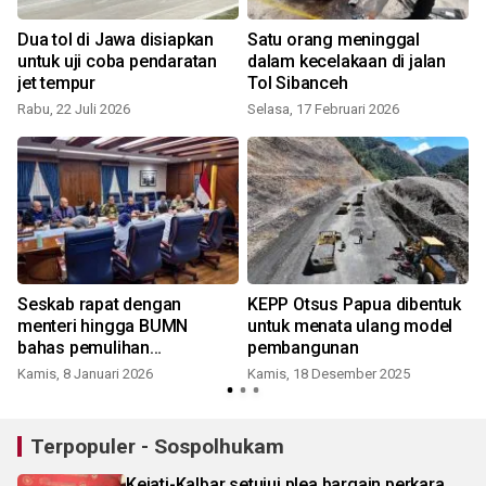
Dua tol di Jawa disiapkan
Satu orang meninggal
untuk uji coba pendaratan
dalam kecelakaan di jalan
jet tempur
Tol Sibanceh
Rabu, 22 Juli 2026
Selasa, 17 Februari 2026
Seskab rapat dengan
KEPP Otsus Papua dibentuk
menteri hingga BUMN
untuk menata ulang model
bahas pemulihan
pembangunan
pascabencana
Kamis, 8 Januari 2026
Kamis, 18 Desember 2025
J
Terpopuler - Sospolhukam
Kejati-Kalbar setujui plea bargain perkara