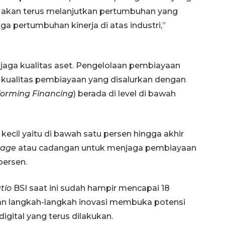
SI akan terus melanjutkan pertumbuhan yang
a pertumbuhan kinerja di atas industri,”
jaga kualitas aset. Pengelolaan pembiayaan
kualitas pembiayaan yang disalurkan dengan
orming Financing
) berada di level di bawah
Layanan haji Indonesia
semakin memuaskan
kecil yaitu di bawah satu persen hingga akhir
rage
atau cadangan untuk menjaga pembiayaan
2026-08-08 15:00:00
persen.
tio
BSI saat ini sudah hampir mencapai 18
ukan langkah-langkah inovasi membuka potensi
digital yang terus dilakukan.