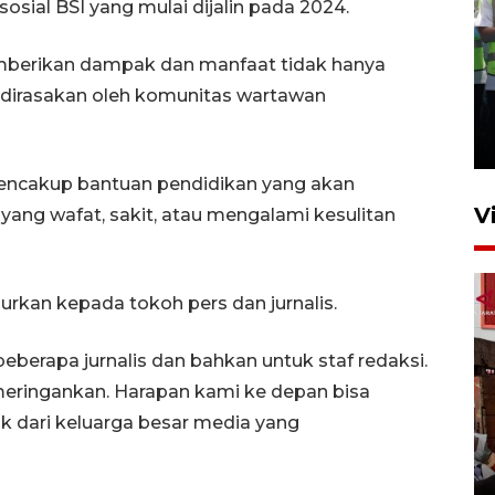
sosial BSI yang mulai dijalin pada 2024.
memberikan dampak dan manfaat tidak hanya
Kalbar siaga darurat karhutla
h dirasakan oleh komunitas wartawan
hingga November
30 Juli 2026 09:29
 mencakup bantuan pendidikan yang akan
V
 yang wafat, sakit, atau mengalami kesulitan
rkan kepada tokoh pers dan jurnalis.
berapa jurnalis dan bahkan untuk staf redaksi.
 meringankan. Harapan kami ke depan bisa
Satgas pangan Pontianak
 dari keluarga besar media yang
inspeksi alur distribusi
makanan strategis