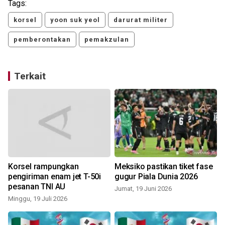
Tags:
korsel
yoon suk yeol
darurat militer
pemberontakan
pemakzulan
Terkait
Korsel rampungkan
Meksiko pastikan tiket fase
pengiriman enam jet T-50i
gugur Piala Dunia 2026
pesanan TNI AU
Jumat, 19 Juni 2026
Minggu, 19 Juli 2026
J