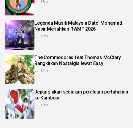
Jul 18th
Legenda Musik Malaysia Dato' Mohamad
Nasir Meriahkan RWMF 2026
Jul 11th
The Commodores feat Thomas McClary
Bangkitkan Nostalgia lewat Easy
Jul 11th
Jepang akan sediakan peralatan pertahanan
ke Kamboja
Jul 19th