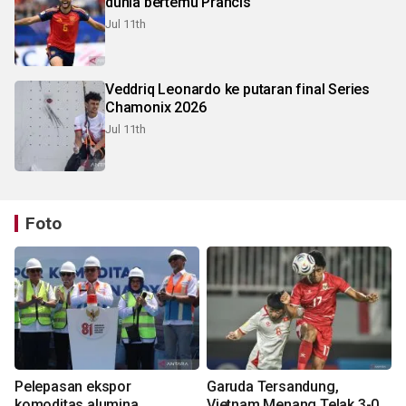
dunia bertemu Prancis
Jul 11th
Veddriq Leonardo ke putaran final Series
Chamonix 2026
Jul 11th
Foto
Pelepasan ekspor
Garuda Tersandung,
komoditas alumina
Vietnam Menang Telak 3-0