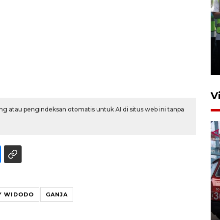
Kalbar siaga darurat karhutla
hingga November
30 Juli 2026 09:29
V
g atau pengindeksan otomatis untuk AI di situs web ini tanpa
Pontianak alokasikan
RY WIDODO
GANJA
anggaran khusus anak
penderita kanker dan jantung