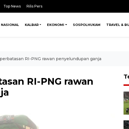
Top News
Rilis Pers
NASIONAL
KALBAR
EKONOMI
SOSPOLHUKAM
TRAVEL & B
di perbatasan RI-PNG rawan penyelundupan ganja
T
atasan RI-PNG rawan
ja