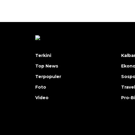
Terkini
Kalba
Top News
Ekon
Terpopuler
Sosp
Foto
Trave
Video
Pro-B