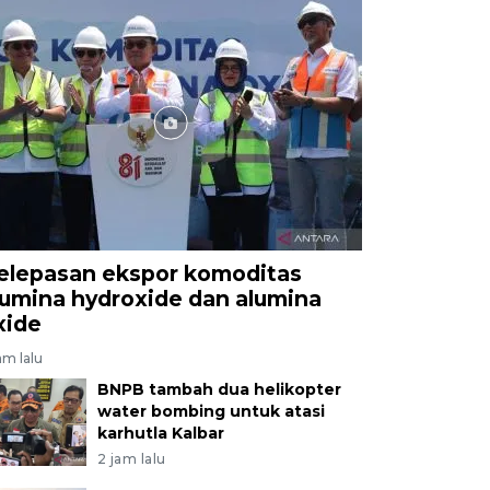
elepasan ekspor komoditas
lumina hydroxide dan alumina
xide
am lalu
BNPB tambah dua helikopter
water bombing untuk atasi
karhutla Kalbar
2 jam lalu