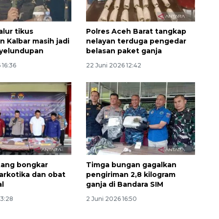
lur tikus
Polres Aceh Barat tangkap
n Kalbar masih jadi
nelayan terduga pengedar
nyelundupan
belasan paket ganja
 16:36
22 Juni 2026 12:42
Ekonomi triwulan II-2026
tumbuh 5,29 persen
2026-08-06 18:45:00
tang bongkar
Timga bungan gagalkan
narkotika dan obat
pengiriman 2,8 kilogram
al
ganja di Bandara SIM
13:28
2 Juni 2026 16:50