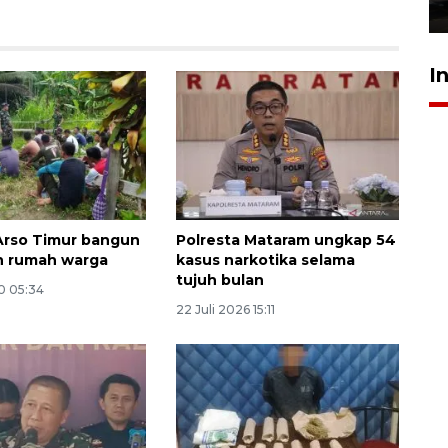
23 Juli 2026 19:17
I
Arso Timur bangun
Polresta Mataram ungkap 54
n rumah warga
kasus narkotika selama
tujuh bulan
0 05:34
22 Juli 2026 15:11