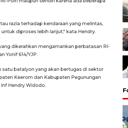
TNI-Polri maupun sendiri karena ada beberapa
tau razia terhadap kendaraan yang melintas,
ntuk diproses lebih lanjut," kata Hendry.
n yang dikerahkan mengamankan perbatasan RI-
an Yonif 614/YJP.
atu batalyon yang akan bertugas di sektor
abupaten Keerom dan Kabupaten Pegunungan
l Inf Hendry Widodo.
F