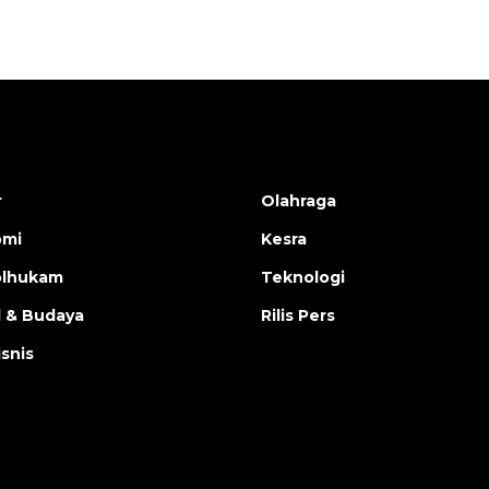
r
Olahraga
omi
Kesra
olhukam
Teknologi
l & Budaya
Rilis Pers
isnis