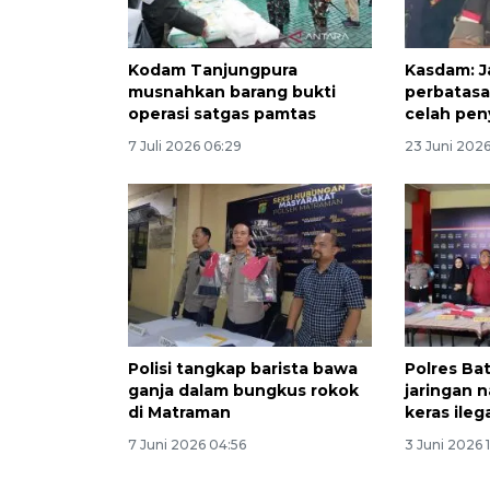
Kodam Tanjungpura
Kasdam: Ja
musnahkan barang bukti
perbatasa
operasi satgas pamtas
celah pe
7 Juli 2026 06:29
23 Juni 2026
Polisi tangkap barista bawa
Polres Ba
ganja dalam bungkus rokok
jaringan 
di Matraman
keras ileg
7 Juni 2026 04:56
3 Juni 2026 