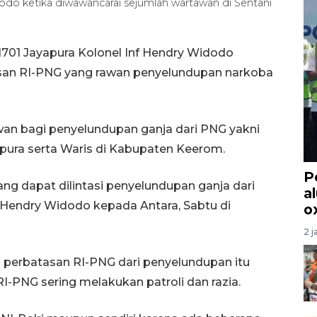
odo ketika diwawancarai sejumlah wartawan di Sentani
01 Jayapura Kolonel Inf Hendry Widodo
asan RI-PNG yang rawan penyelundupan narkoba
awan bagi penyelundupan ganja dari PNG yakni
ura serta Waris di Kabupaten Keerom.
P
yang dapat dilintasi penyelundupan ganja dari
a
f Hendry Widodo kepada Antara, Sabtu di
o
2 j
perbatasan RI-PNG dari penyelundupan itu
PNG sering melakukan patroli dan razia.