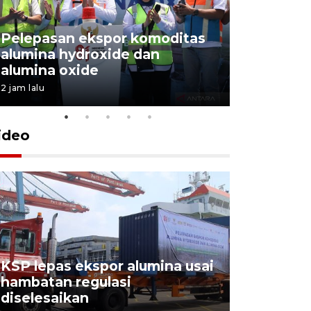
Pelepasan ekspor komoditas
alumina hydroxide dan
Garuda T
alumina oxide
Menang T
2 jam lalu
4 Agustus 202
ideo
KSP lepas ekspor alumina usai
Pelindo o
hambatan regulasi
ekspor-im
diselesaikan
kemas