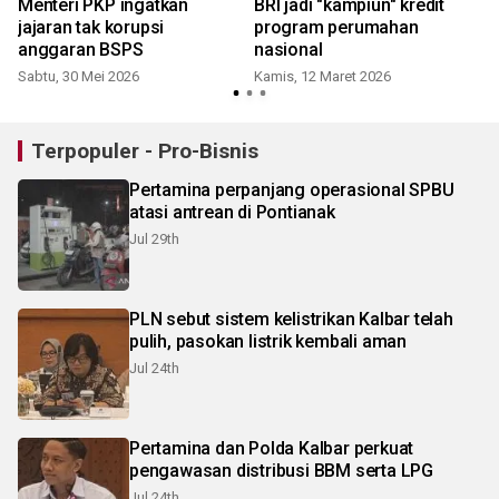
,
Menteri PKP ingatkan
BRI jadi "kampiun" kredit
jajaran tak korupsi
program perumahan
anggaran BSPS
nasional
Sabtu, 30 Mei 2026
Kamis, 12 Maret 2026
Terpopuler - Pro-Bisnis
Pertamina perpanjang operasional SPBU
atasi antrean di Pontianak
Jul 29th
PLN sebut sistem kelistrikan Kalbar telah
pulih, pasokan listrik kembali aman
Jul 24th
Pertamina dan Polda Kalbar perkuat
pengawasan distribusi BBM serta LPG
Jul 24th