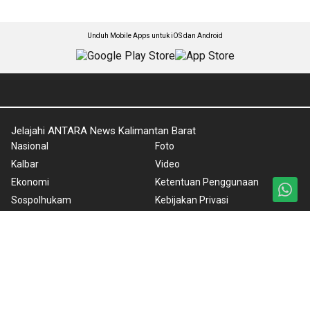
Unduh Mobile Apps untuk iOS dan Android
Jelajahi ANTARA News Kalimantan Barat
Nasional
Foto
Kalbar
Video
Ekonomi
Ketentuan Penggunaan
Sospolhukam
Kebijakan Privasi
Travel & Budaya
Kebijakan Cookie
Pro-Bisnis
Pedoman Media Siber
Olahraga
Tentang Kami
Kesra
Rilis Pers
Teknologi