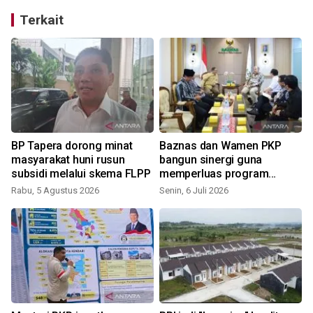
Terkait
n
BP Tapera dorong minat
Baznas dan Wamen PKP
masyarakat huni rusun
bangun sinergi guna
subsidi melalui skema FLPP
memperluas program
kesejahteraan masyarakat
Rabu, 5 Agustus 2026
Senin, 6 Juli 2026