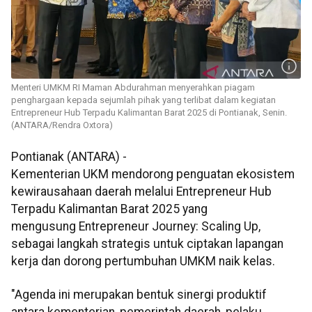
Menteri UMKM RI Maman Abdurahman menyerahkan piagam
penghargaan kepada sejumlah pihak yang terlibat dalam kegiatan
Entrepreneur Hub Terpadu Kalimantan Barat 2025 di Pontianak, Senin.
(ANTARA/Rendra Oxtora)
Pontianak (ANTARA) -
Kementerian UKM mendorong penguatan ekosistem
kewirausahaan daerah melalui Entrepreneur Hub
Terpadu Kalimantan Barat 2025 yang
mengusung Entrepreneur Journey: Scaling Up,
sebagai langkah strategis untuk ciptakan lapangan
kerja dan dorong pertumbuhan UMKM naik kelas.
"Agenda ini merupakan bentuk sinergi produktif
antara kementerian, pemerintah daerah, pelaku