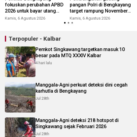
fokuskan perubahan APBD
pangan Polri di Bengkayang
2026 untuk bayar utang
target rampung November
Rp10,48 miliar
2026
Kamis, 6 Agustus 2026
Kamis, 6 Agustus 2026
Terpopuler - Kalbar
Pemkot Singkawang targetkan masuk 10
besar pada MTQ XXXIV Kalbar
4 hari lalu
Manggala-Agni perkuat deteksi dini cegah
karhutla di Bengkayang
Jul 28th
Manggala-Agni deteksi 218 hotspot di
Singkawang sejak Februari 2026
Jul 28th