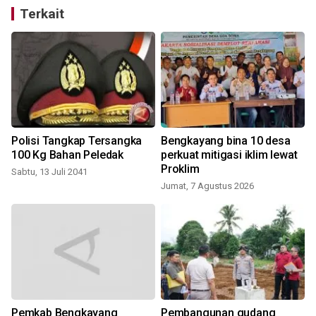
Terkait
Polisi Tangkap Tersangka
Bengkayang bina 10 desa
100 Kg Bahan Peledak
perkuat mitigasi iklim lewat
k
Proklim
Sabtu, 13 Juli 2041
Jumat, 7 Agustus 2026
Pemkab Bengkayang
Pembangunan gudang