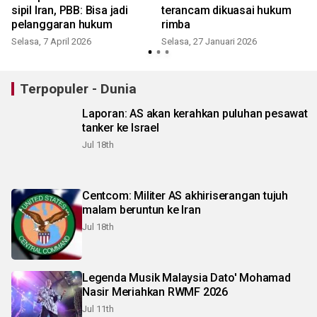
i
sipil Iran, PBB: Bisa jadi
terancam dikuasai hukum
pelanggaran hukum
rimba
Selasa, 7 April 2026
Selasa, 27 Januari 2026
M
Terpopuler - Dunia
Laporan: AS akan kerahkan puluhan pesawat
tanker ke Israel
Jul 18th
Centcom: Militer AS akhiriserangan tujuh
malam beruntun ke Iran
Jul 18th
Legenda Musik Malaysia Dato' Mohamad
Nasir Meriahkan RWMF 2026
Jul 11th