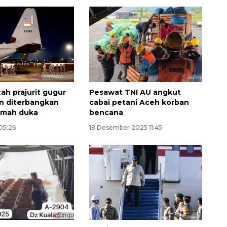
ah prajurit gugur
Pesawat TNI AU angkut
n diterbangkan
cabai petani Aceh korban
umah duka
bencana
 05:26
18 Desember 2025 11:45