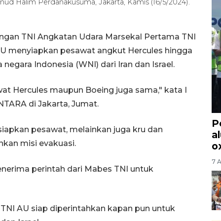
anud Halim Perdanakusuma, Jakarta, Kamis (16/5/2024).
angan TNI Angkatan Udara Marsekal Pertama TNI
U menyiapkan pesawat angkut Hercules hingga
gara Indonesia (WNI) dari Iran dan Israel.
wat Hercules maupun Boeing juga sama," kata I
TARA di Jakarta, Jumat.
P
iapkan pesawat, melainkan juga kru dan
a
nkan misi evakuasi.
o
7 
nerima perintah dari Mabes TNI untuk
 TNI AU siap diperintahkan kapan pun untuk