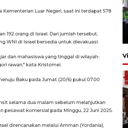
Kementerian Luar Negeri, saat ini terdapat 578
Kalbar siaga darurat karhutla
hingga November
an 192 orang di Israel. Dari jumlah tersebut,
30 Juli 2026 09:29
ng WNI di Israel bersedia untuk dievakuasi.
V
jar dan mahasiswa yang tinggal di wilayah-
ri rawan," kata Kristomei.
 menuju Baku pada Jumat (20/6) pukul 07.00
ansit selama dua malam sebelum melanjutkan
Satgas pangan Pontianak
n pesawat komersial pada Minggu, 22 Juni 2025.
inspeksi alur distribusi
makanan strategis
rael direncanakan melalui Amman (Yordania),