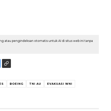
g atau pengindeksan otomatis untuk AI di situs web ini tanpa
160 ribu sambungan baru
jaringan gas 2026
2026-08-07 18:00:00
ES
BOEING
TNI AU
EVAKUASI WNI