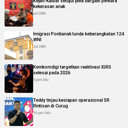
Kejati-Kalbar setujui plea bargain perkara
kekerasan anak
Jul 28th
Imigrasi Pontianak tunda keberangkatan 124
WNI
Jul 28th
Kemkomdigi targetkan reaktivasi IGRS
selesai pada 2026
5 jam lalu
Teddy tinjau kesiapan operasional SR
Rintisan di Curug
16 jam lalu