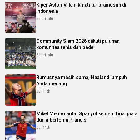
Kiper Aston Villa nikmati tur pramusim di
Indonesia
6 hari lalu
Community Slam 2026 diikuti puluhan
komunitas tenis dan padel
6 hari lalu
Rumusnya masih sama, Haaland lumpuh
Anda menang
Jul 11th
Mikel Merino antar Spanyol ke semifinal piala
dunia bertemu Prancis
Jul 11th