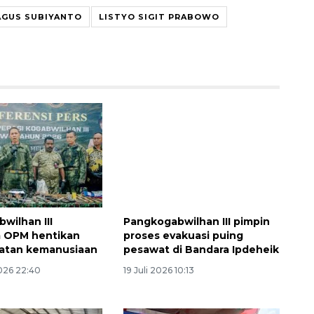
AGUS SUBIYANTO
LISTYO SIGIT PRABOWO
Ekspedisi Rupiah Berdaulat
2026 sambangi Papua
2026-08-06 13:15:00
wilhan III
Pangkogabwilhan III pimpin
m OPM hentikan
proses evakuasi puing
hatan kemanusiaan
pesawat di Bandara Ipdeheik
026 22:40
19 Juli 2026 10:13