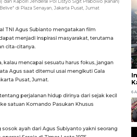
) dan Kapolri Jenderal Pol Listyo Sigit Prabowo (kanan)
"Belive" di Plaza Senayan, Jakarta Pusat, Jumat
al TNI Agus Subianto mengatakan film
dapat menjadi inspirasi masyarakat, terutama
 cita-citanya.
a, kalau mencapai sesuatu harus fokus, jangan
ata Agus saat ditemui usai mengikuti Gala
I
akarta Pusat, Jumat.
K
6 
ntang perjalanan hidup dirinya dari sejak kecil
k ke satuan Komando Pasukan Khusus
ng sosok ayah dari Agus Subiyanto yakni seorang