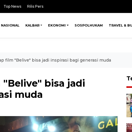
Top News
Rilis Pers
NASIONAL
KALBAR
EKONOMI
SOSPOLHUKAM
TRAVEL & B
p film "Belive" bisa jadi inspirasi bagi generasi muda
T
"Belive" bisa jadi
rasi muda