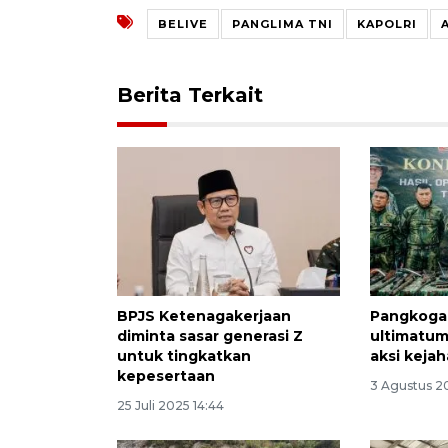
BELIVE
PANGLIMA TNI
KAPOLRI
Berita Terkait
BPJS Ketenagakerjaan
Pangkogab
diminta sasar generasi Z
ultimatu
untuk tingkatkan
aksi keja
kepesertaan
3 Agustus 2
25 Juli 2025 14:44