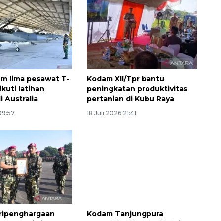
rim lima pesawat T-
Kodam XII/Tpr bantu
ikuti latihan
peningkatan produktivitas
 Australia
pertanian di Kubu Raya
 09:57
18 Juli 2026 21:41
eripenghargaan
Kodam Tanjungpura