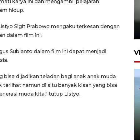
ati karya ini dan mengambil pelajaran
am hidup.
Karhutla Kalimantan Barat
terluas di Indonesia
l Listyo Sigit Prabowo mengaku terkesan dengan
22 Juli 2026 10:51
n dalam film ini.
Agus Subianto dalam film ini dapat menjadi
V
sia.
ng bisa dijadikan teladan bagi anak anak muda
terlihat namun di situ banyak kisah yang bisa
nerasi muda kita," tutup Listyo.
Optimalkan aset negara,
Bulog luncurkan kawasan
bisnis di Pontianak
22 Juli 2026 17:09