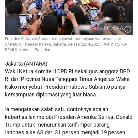
Presiden Prabowo Subianto menjawab pertanyaan wartawan saat
ditemui di Istana Merdeka, Jakarta, Selasa (22/4/2025). ANTARA/HO-
BPMI Sekretariat Presiden.
Jakarta (ANTARA) -
Wakil Ketua Komite II DPD RI sekaligus anggota DPD
RI dari Provinsi Nusa Tenggara Timur Angelius Wake
Kako menyebut Presiden Prabowo Subianto punya
kemampuan diplomasi yang luar biasa.
Ia mengatakan salah satu contohnya adalah
keberhasilan melobi Presiden Amerika Serikat Donald
Trump untuk menurunkan tarif impor barang
Indonesia ke AS dari 31 persen menjadi 19 persen.