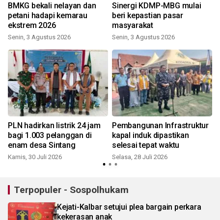
BMKG bekali nelayan dan
Sinergi KDMP-MBG mulai
petani hadapi kemarau
beri kepastian pasar
ekstrem 2026
masyarakat
M
Senin, 3 Agustus 2026
Senin, 3 Agustus 2026
i
PLN hadirkan listrik 24 jam
Pembangunan Infrastruktur
bagi 1.003 pelanggan di
kapal induk dipastikan
enam desa Sintang
selesai tepat waktu
Kamis, 30 Juli 2026
Selasa, 28 Juli 2026
K
Terpopuler - Sospolhukam
Kejati-Kalbar setujui plea bargain perkara
kekerasan anak