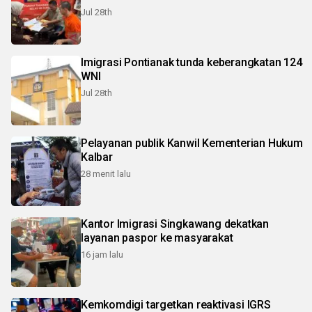
Jul 28th
Imigrasi Pontianak tunda keberangkatan 124
WNI
Jul 28th
Pelayanan publik Kanwil Kementerian Hukum
Kalbar
28 menit lalu
Kantor Imigrasi Singkawang dekatkan
layanan paspor ke masyarakat
16 jam lalu
Kemkomdigi targetkan reaktivasi IGRS