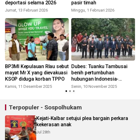
deportasi selama 2026
pasir timah
Jumat, 13 Februari 2026
Minggu, 1 Februari 2026
BP3MI Kepulauan RIau sebut
Dubes: Tuanku Tambusai
i
mayat Mr X yang dievakuasi
benih pertumbuhan
KSOP diduga korban TPPO
hubungan Indonesia-
Malaysia
Kamis, 11 Desember 2025
Senin, 10 November 2025
S
Terpopuler - Sospolhukam
Kejati-Kalbar setujui plea bargain perkara
kekerasan anak
Jul 28th