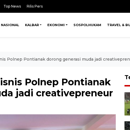
Top News
Rilis Pers
NASIONAL
KALBAR
EKONOMI
SOSPOLHUKAM
TRAVEL & B
nis Polnep Pontianak dorong generasi muda jadi creativepre
T
isnis Polnep Pontianak
da jadi creativepreneur