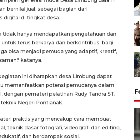
erampilan generasi muda Desa Limbung dalam
bernilai jual, sebagai bagian dari
 digital di tingkat desa.
erta tidak hanya mendapatkan pengetahuan dan
 untuk terus berkarya dan berkontribusi bagi
gga bisa menjadi pemuda yang adaptif, kreatif,
zaman," katanya.
egiatan ini diharapkan desa Limbung dapat
mpu memanfaatkan potensi pemudanya dalam
F
 dengan pemateri pelatihan Rudy Tandra ST.
teknik Negeri Pontianak.
 materi praktis yang mencakup cara membuat
, teknik dasar fotografi, videografi dan editing,
 edukatif, dan berdampak sosial.