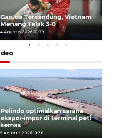
Garuda Tersandung, Vietnam
Karhutla 
Menang Telak 3-0
sekolah d
4 Agustus 2026 01:39
2 Agustus 202
ideo
Pelindo optimalkan sarana
Kesbangp
ekspor-impor di terminal peti
antisipasi
kemas
karhutla
5 Agustus 2026 18:38
3 Agustus 202