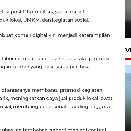
tra positif komunitas, serta materi
Karhutla Kalimantan Barat
k lokal, UMKM, dan kegiatan sosial.
terluas di Indonesia
22 Juli 2026 10:51
at konten digital kini menjadi keterampilan
V
 hiburan, melainkan juga sebagai alat promosi,
gan konten yang baik, siapa pun bisa
a di antaranya membantu promosi kegiatan
rik, meningkatkan daya jual produk lokal lewat
Optimalkan aset negara,
a sosial, membangun personal branding anggota
Bulog luncurkan kawasan
bisnis di Pontianak
22 Juli 2026 17:09
enghasilan tambahan, seperti menjadi content