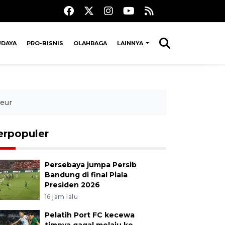
UDAYA
PRO-BISNIS
OLAHRAGA
LAINNYA
neur
erpopuler
Persebaya jumpa Persib
Bandung di final Piala
Presiden 2026
16 jam lalu
Pelatih Port FC kecewa