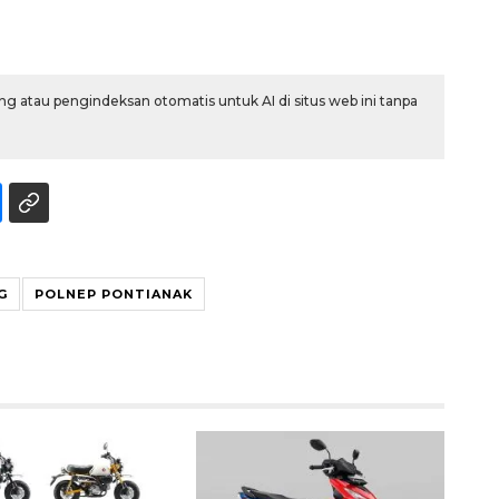
g atau pengindeksan otomatis untuk AI di situs web ini tanpa
Memberantas kejahatan
jalanan Jakarta
G
POLNEP PONTIANAK
2026-08-05 18:00:00