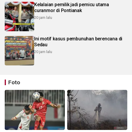
Kelalaian pemilik jadi pemicu utama
curanmor di Pontianak
20 jam lalu
Ini motif kasus pembunuhan berencana di
Sedau
20 jam lalu
Foto