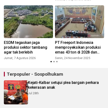
ESDM tegaskan jaga
PT Freeport Indonesia
produksi sektor tambang
memproyeksikan produksi
agar tak berlebih
emas 43 ton di 2028 dan
2029
Jumat, 7 Agustus 2026
Senin, 24 November 2025
Terpopuler - Sospolhukam
Kejati-Kalbar setujui plea bargain perkara
kekerasan anak
Jul 28th