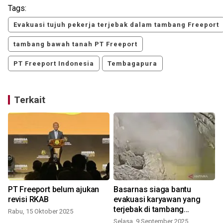
Tags:
Evakuasi tujuh pekerja terjebak dalam tambang Freeport
tambang bawah tanah PT Freeport
PT Freeport Indonesia
Tembagapura
Terkait
PT Freeport belum ajukan
Basarnas siaga bantu
revisi RKAB
evakuasi karyawan yang
terjebak di tambang
Rabu, 15 Oktober 2025
Freeport
Selasa, 9 September 2025