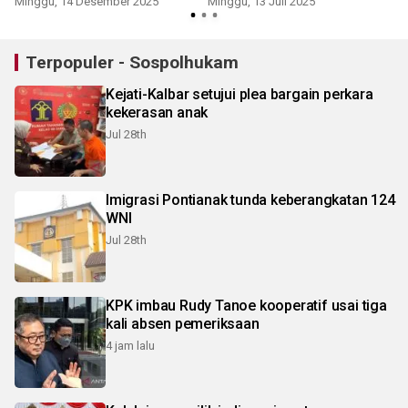
Minggu, 14 Desember 2025
Minggu, 13 Juli 2025
S
Terpopuler - Sospolhukam
Kejati-Kalbar setujui plea bargain perkara
kekerasan anak
Jul 28th
Imigrasi Pontianak tunda keberangkatan 124
WNI
Jul 28th
KPK imbau Rudy Tanoe kooperatif usai tiga
kali absen pemeriksaan
4 jam lalu