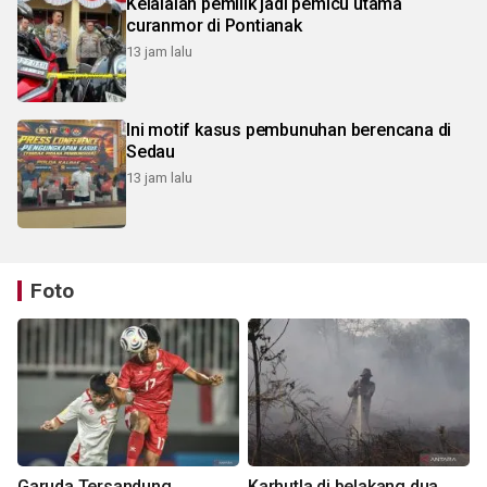
Kelalaian pemilik jadi pemicu utama
curanmor di Pontianak
13 jam lalu
Ini motif kasus pembunuhan berencana di
Sedau
13 jam lalu
Foto
Garuda Tersandung,
Karhutla di belakang dua