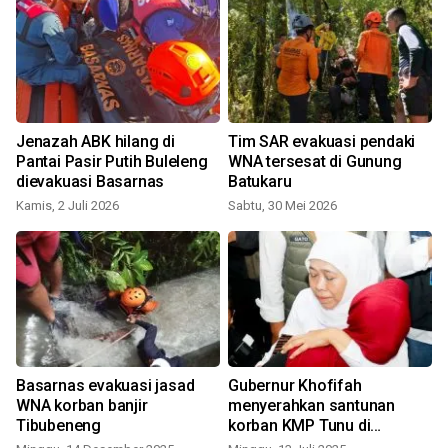
Jenazah ABK hilang di
Tim SAR evakuasi pendaki
Pantai Pasir Putih Buleleng
WNA tersesat di Gunung
dievakuasi Basarnas
Batukaru
Kamis, 2 Juli 2026
Sabtu, 30 Mei 2026
K
Basarnas evakuasi jasad
Gubernur Khofifah
WNA korban banjir
menyerahkan santunan
Tibubeneng
korban KMP Tunu di
Banyuwangi