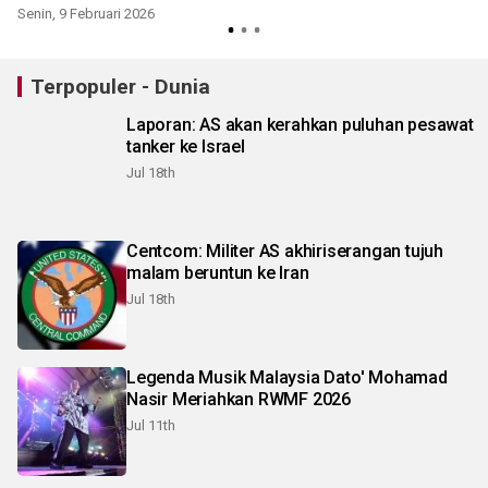
Senin, 9 Februari 2026
Terpopuler - Dunia
Laporan: AS akan kerahkan puluhan pesawat
tanker ke Israel
Jul 18th
Centcom: Militer AS akhiriserangan tujuh
malam beruntun ke Iran
Jul 18th
Legenda Musik Malaysia Dato' Mohamad
Nasir Meriahkan RWMF 2026
Jul 11th