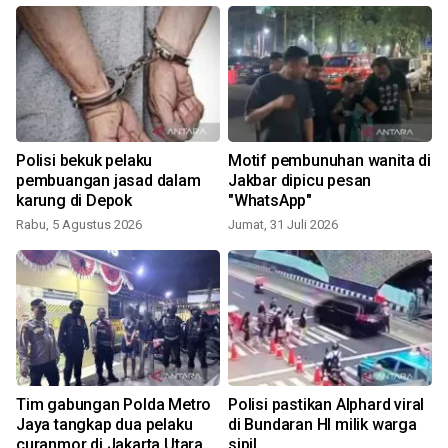
Polisi bekuk pelaku
Motif pembunuhan wanita di
s
pembuangan jasad dalam
Jakbar dipicu pesan
karung di Depok
"WhatsApp"
Rabu, 5 Agustus 2026
Jumat, 31 Juli 2026
S
Tim gabungan Polda Metro
Polisi pastikan Alphard viral
Jaya tangkap dua pelaku
di Bundaran HI milik warga
curanmor di Jakarta Utara
sipil