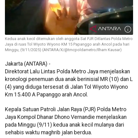
Kedua anak kecil ditemukan oleh anggota Sat PJR Ditlantas Polda Metro
Jaya di ruas Tol Wiyoto Wiyono KM 15 Papanggo arah Ancol pada hari
Minggu, (9/11/2025) (ANTARA/X/@tmcpoldametro/Ilham Kausar)
Jakarta (ANTARA) -
Direktorat Lalu Lintas Polda Metro Jaya menjelaskan
kronologi penemuan dua anak berinisial MR (10) dan L
(4) yang diduga tersesat di Jalan Tol Wiyoto Wiyono
Km 15.400 A Papanggo arah Ancol.
Kepala Satuan Patroli Jalan Raya (PJR) Polda Metro
Jaya Kompol Dhanar Dhono Vernandie menjelaskan
pada Minggu (9/11) kedua anak kecil mulanya dari
sehabis waktu maghrib jalan berdua.