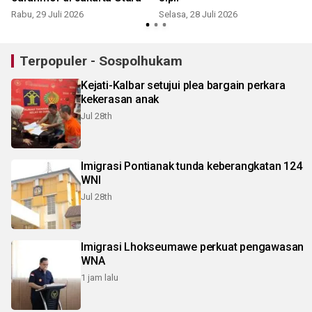
Rabu, 29 Juli 2026
Selasa, 28 Juli 2026
J
Terpopuler - Sospolhukam
Kejati-Kalbar setujui plea bargain perkara
kekerasan anak
Jul 28th
Imigrasi Pontianak tunda keberangkatan 124
WNI
Jul 28th
Imigrasi Lhokseumawe perkuat pengawasan
WNA
1 jam lalu