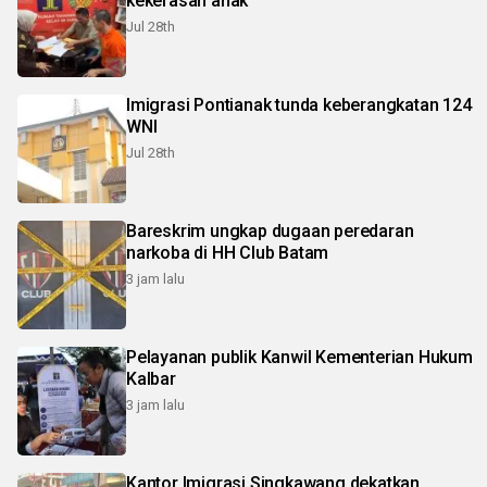
kekerasan anak
Jul 28th
Imigrasi Pontianak tunda keberangkatan 124
WNI
Jul 28th
Bareskrim ungkap dugaan peredaran
narkoba di HH Club Batam
3 jam lalu
Pelayanan publik Kanwil Kementerian Hukum
Kalbar
3 jam lalu
Kantor Imigrasi Singkawang dekatkan