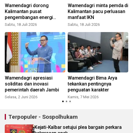
Wamendagri dorong
Wamendagri minta pemda di
Kalimantan pusat
Kalimantan pacu perluasan
pengembangan energi
manfaat IKN
rendah karbon
Sabtu, 18 Juli 2026
Sabtu, 18 Juli 2026
S
Wamendagri apresiasi
Wamendagri Bima Arya
soliditas dan inovasi
tekankan pentingnya
pemerintah daerah Jambi
penguatan karakter
Selasa, 2 Juni 2026
Kamis, 7 Mei 2026
S
Terpopuler - Sospolhukam
Kejati-Kalbar setujui plea bargain perkara