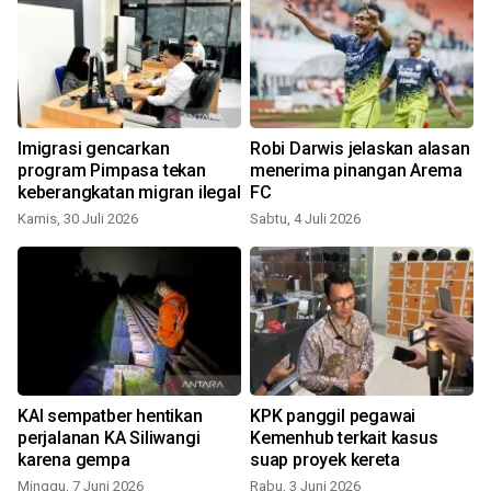
Imigrasi gencarkan
Robi Darwis jelaskan alasan
program Pimpasa tekan
menerima pinangan Arema
keberangkatan migran ilegal
FC
Kamis, 30 Juli 2026
Sabtu, 4 Juli 2026
R
b
KAI sempatber hentikan
KPK panggil pegawai
perjalanan KA Siliwangi
Kemenhub terkait kasus
karena gempa
suap proyek kereta
Minggu, 7 Juni 2026
Rabu, 3 Juni 2026