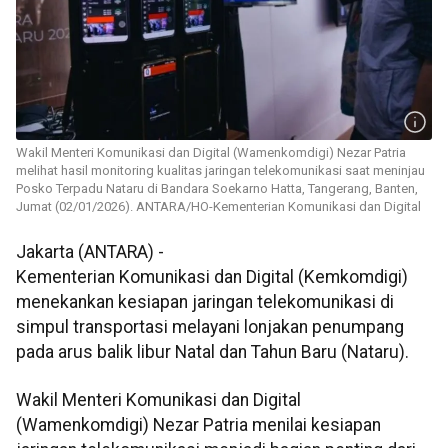
Wakil Menteri Komunikasi dan Digital (Wamenkomdigi) Nezar Patria
melihat hasil monitoring kualitas jaringan telekomunikasi saat meninjau
Posko Terpadu Nataru di Bandara Soekarno Hatta, Tangerang, Banten,
Jumat (02/01/2026). ANTARA/HO-Kementerian Komunikasi dan Digital
Jakarta (ANTARA) -
Kementerian Komunikasi dan Digital (Kemkomdigi)
menekankan kesiapan jaringan telekomunikasi di
simpul transportasi melayani lonjakan penumpang
pada arus balik libur Natal dan Tahun Baru (Nataru).
Wakil Menteri Komunikasi dan Digital
(Wamenkomdigi) Nezar Patria menilai kesiapan