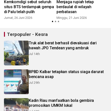
Kemkomdigi sebut seluruh
Menjaga rupiah tetap
situs BTS terdampak gempa
berdaulat di wilayah
di Palu telah pulih
perbatasan
Jumat, 26 Juni 2026
Minggu, 21 Juni 2026
S
Terpopuler - Kesra
Truk alat berat berhasil dievakuasi dari
bawah JPO Tendean yang ambruk
Jul 14th
BPBD Kalbar tetapkan status siaga darurat
bencana asap
Jul 29th
Kadin Riau manfaatkan bola gembira
promosikan UMKM lokal