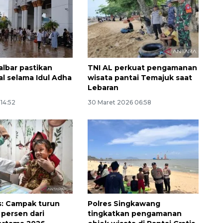
albar pastikan
TNI AL perkuat pengamanan
dal selama Idul Adha
wisata pantai Temajuk saat
Lebaran
14:52
30 Maret 2026 06:58
160 ribu sambungan baru
jaringan gas 2026
2026-08-07 18:00:00
: Campak turun
Polres Singkawang
 persen dari
tingkatkan pengamanan