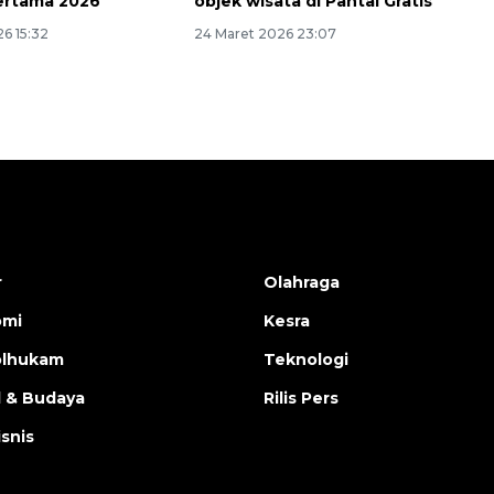
ertama 2026
objek wisata di Pantai Gratis
6 15:32
24 Maret 2026 23:07
r
Olahraga
omi
Kesra
olhukam
Teknologi
l & Budaya
Rilis Pers
isnis