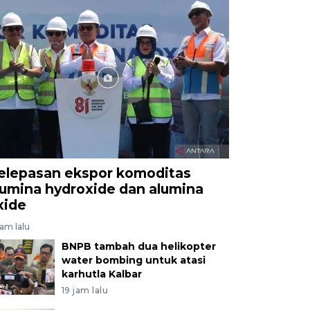
elepasan ekspor komoditas
lumina hydroxide dan alumina
xide
jam lalu
BNPB tambah dua helikopter
water bombing untuk atasi
karhutla Kalbar
19 jam lalu