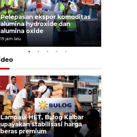
Pelepasan ekspor komoditas
alumina hydroxide dan
Garuda T
alumina oxide
Menang T
19 jam lalu
4 Agustus 202
ideo
Lampaui HET, Bulog Kalbar
KSP lepas
upayakan stabilisasi harga
hambatan
beras premium
diselesai