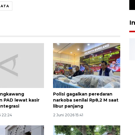
24 Juli 2026 16:30
SATA
I
ingkawang
Polisi gagalkan peredaran
n PAD lewat kasir
narkoba senilai Rp8,2 M saat
rintegrasi
libur panjang
6 22:24
2 Juni 2026 15:41