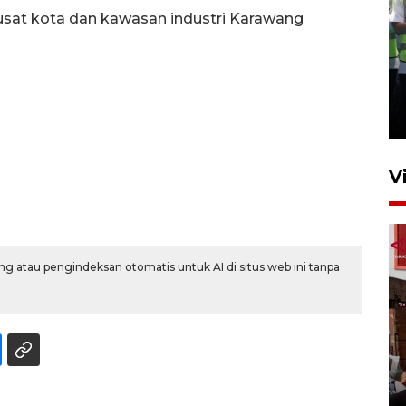
pusat kota dan kawasan industri Karawang
Kalbar siaga darurat karhutla
hingga November
30 Juli 2026 09:29
V
g atau pengindeksan otomatis untuk AI di situs web ini tanpa
Satgas pangan Pontianak
inspeksi alur distribusi
makanan strategis