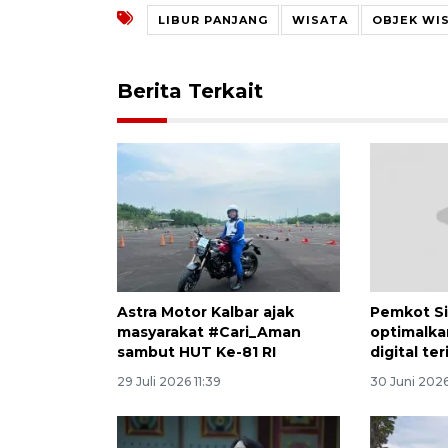
LIBUR PANJANG
WISATA
OBJEK WI
Berita Terkait
Astra Motor Kalbar ajak
Pemkot S
masyarakat #Cari_Aman
optimalka
sambut HUT Ke-81 RI
digital te
29 Juli 2026 11:39
30 Juni 202