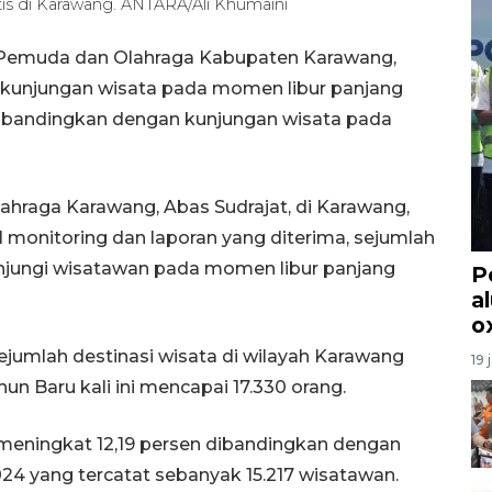
tis di Karawang. ANTARA/Ali Khumaini
, Pemuda dan Olahraga Kabupaten Karawang,
 kunjungan wisata pada momen libur panjang
ibandingkan dengan kunjungan wisata pada
ahraga Karawang, Abas Sudrajat, di Karawang,
monitoring dan laporan yang diterima, sejumlah
unjungi wisatawan pada momen libur panjang
P
a
o
jumlah destinasi wisata di wilayah Karawang
19 
n Baru kali ini mencapai 17.330 orang.
meningkat 12,19 persen dibandingkan dengan
24 yang tercatat sebanyak 15.217 wisatawan.