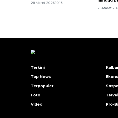
minggu p
28 Maret 2026 10:16
26 Maret 202
Terkini
Kalba
Top News
Ekon
Terpopuler
Sosp
Foto
Trave
Video
Pro-B