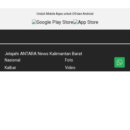
Unduh Mobile Apps untuk iOS dan Android
Jelajahi ANTARA News Kalimantan Barat
Nasional
Foto
Kalbar
Video
Ekonomi
Ketentuan Penggunaan
Sospolhukam
Kebijakan Privasi
Travel & Budaya
Kebijakan Cookie
Pro-Bisnis
Pedoman Media Siber
Olahraga
Tentang Kami
Kesra
Rilis Pers
Teknologi