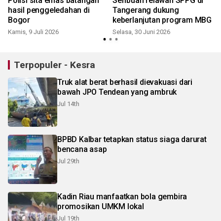
n
Polisi sita emas batangan
Seribuan relawan SPPG di
hasil penggeledahan di
Tangerang dukung
Bogor
keberlanjutan program MBG
Kamis, 9 Juli 2026
Selasa, 30 Juni 2026
Terpopuler - Kesra
Truk alat berat berhasil dievakuasi dari
bawah JPO Tendean yang ambruk
Jul 14th
BPBD Kalbar tetapkan status siaga darurat
bencana asap
Jul 29th
Kadin Riau manfaatkan bola gembira
promosikan UMKM lokal
Jul 19th