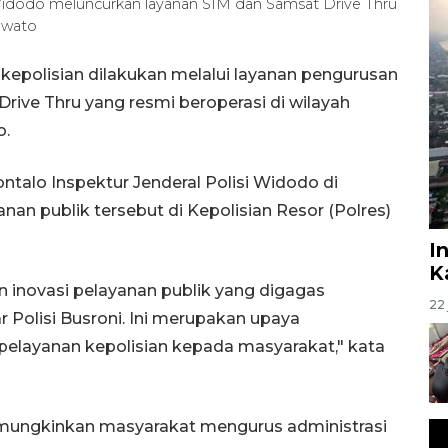
 Widodo meluncurkan layanan SIM dan Samsat Drive Thru
uwato
kepolisian dilakukan melalui layanan pengurusan
rive Thru yang resmi beroperasi di wilayah
o.
ntalo Inspektur Jenderal Polisi Widodo di
nan publik tersebut di Kepolisian Resor (Polres)
I
K
 inovasi pelayanan publik yang digagas
22 
 Polisi Busroni. Ini merupakan upaya
elayanan kepolisian kepada masyarakat," kata
mungkinkan masyarakat mengurus administrasi