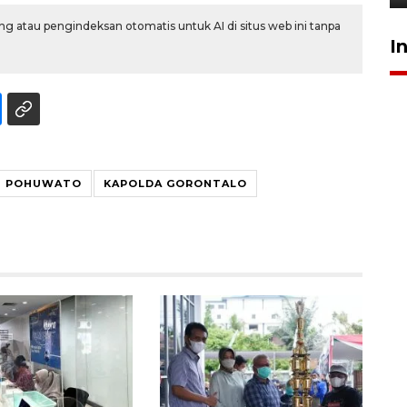
g atau pengindeksan otomatis untuk AI di situs web ini tanpa
I
ES POHUWATO
KAPOLDA GORONTALO