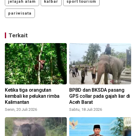
jelajah alam
kalbar
sport tourism
pariwisata
Terkait
i
Ketika tiga orangutan
BPBD dan BKSDA pasang
kembali ke pelukan rimba
GPS collar pada gajah liar di
Kalimantan
Aceh Barat
Senin, 20 Juli 2026
Sabtu, 18 Juli 2026
S