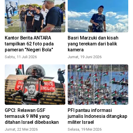
Kantor Berita ANTARA
Basri Marzuki dan kisah
tampilkan 62 foto pada
yang terekam dari balik
pameran "Negeri Bola"
kamera
Sabtu, 11 Juli 2026
Jumat, 19 Juni 2026
S
GPCI: Relawan GSF
PFI pantau informasi
termasuk 9 WNI yang
jurnalis Indonesia ditangkap
ditahan Israel dibebaskan
militer Israel
S
Jumat, 22 Mei 2026
Selasa, 19 Mei 2026