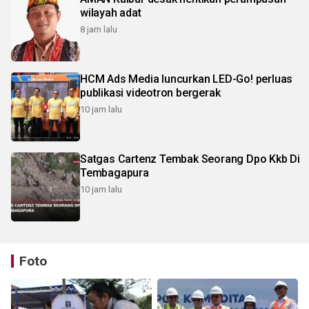
wilayah adat
8 jam lalu
HCM Ads Media luncurkan LED-Go! perluas
publikasi videotron bergerak
10 jam lalu
Satgas Cartenz Tembak Seorang Dpo Kkb Di
Tembagapura
10 jam lalu
Foto