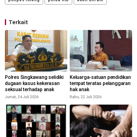
Terkait
Polres Singkawang selidiki
Keluarga-satuan pendidikan
dugaan kasus kekerasan
tempat teratas pelanggaran
seksual terhadap anak
hak anak
Jumat, 24 Juli 2026
Rabu, 22 Juli 2026
S