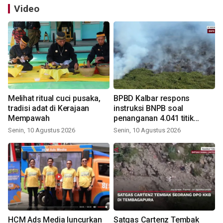
Video
Melihat ritual cuci pusaka,
BPBD Kalbar respons
tradisi adat di Kerajaan
instruksi BNPB soal
Mempawah
penanganan 4.041 titik
panas
Senin, 10 Agustus 2026
Senin, 10 Agustus 2026
HCM Ads Media luncurkan
Satgas Cartenz Tembak