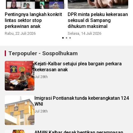
Pentingnya langkah konkrit
DPR minta pelaku kekerasan
lintas sektor stop
seksual di Sampang
perkawinan anak
dihukum maksimal
Rabu, 22 Juli 2026
Selasa, 14 Juli 2026
S
Terpopuler - Sospolhukam
Kejati-Kalbar setujui plea bargain perkara
kekerasan anak
Jul 28th
Imigrasi Pontianak tunda keberangkatan 124
WNI
Jul 28th
AMAN Kalbar desak hentikan perampasan