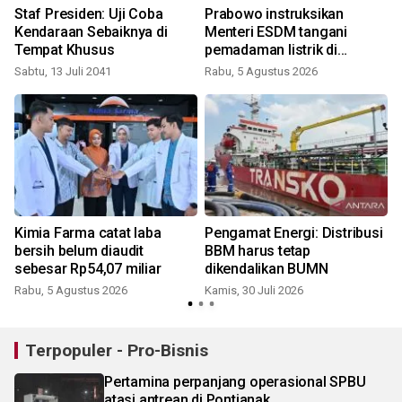
Staf Presiden: Uji Coba
Prabowo instruksikan
Kendaraan Sebaiknya di
Menteri ESDM tangani
Tempat Khusus
pemadaman listrik di
Kalimantan
Sabtu, 13 Juli 2041
Rabu, 5 Agustus 2026
S
Kimia Farma catat laba
Pengamat Energi: Distribusi
h
bersih belum diaudit
BBM harus tetap
sebesar Rp54,07 miliar
dikendalikan BUMN
Rabu, 5 Agustus 2026
Kamis, 30 Juli 2026
K
Terpopuler - Pro-Bisnis
Pertamina perpanjang operasional SPBU
atasi antrean di Pontianak