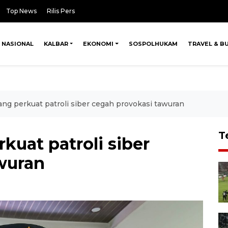
Top News
Rilis Pers
NASIONAL
KALBAR
EKONOMI
SOSPOLHUKAM
TRAVEL & B
ang perkuat patroli siber cegah provokasi tawuran
T
kuat patroli siber
wuran