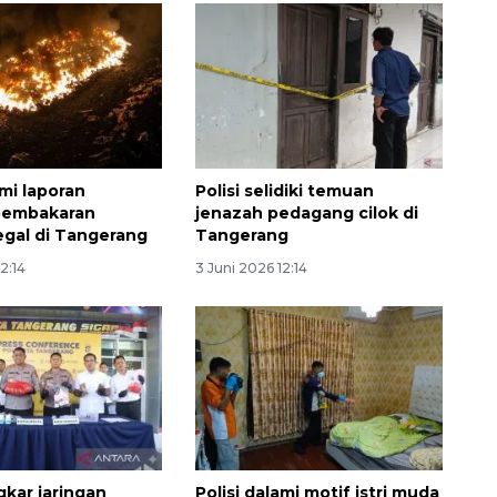
ami laporan
Polisi selidiki temuan
 pembakaran
jenazah pedagang cilok di
egal di Tangerang
Tangerang
2:14
3 Juni 2026 12:14
gkar jaringan
Polisi dalami motif istri muda