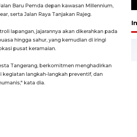
24 Juli 2026 16:30
 Jalan Baru Pemda depan kawasan Millennium,
r, serta Jalan Raya Tanjakan Rajeg.
I
oli lapangan, jajarannya akan dikerahkan pada
uasa hingga sahur, yang kemudian di iringi
okasi pusat keramaian.
lresta Tangerang, berkomitmen menghadirkan
 kegiatan langkah-langkah preventif, dan
manis," kata dia.