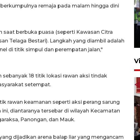
t berkumpulnya remaja pada malam hingga dini
Kalbar siaga darurat karhutla
hingga November
n saat berbuka puasa (seperti Kawasan Citra
30 Juli 2026 09:29
n Telaga Bestari). Langkah yang diambil adalah
 di titik simpul dan perempatan jalan,"
V
 sebanyak 18 titik lokasi rawan aksi tindak
asyarakat setempat.
titik rawan keamanan seperti aksi perang sarung
ni, diantaranya tersebar di wilayah Kecamatan
Satgas pangan Pontianak
Tigaraksa, Panongan, dan Mauk.
inspeksi alur distribusi
makanan strategis
i yang dijadikan arena balap liar yang mengancam