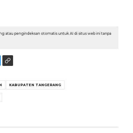
g atau pengindeksan otomatis untuk AI di situs web ini tanpa
160 ribu sambungan baru
jaringan gas 2026
N
KABUPATEN TANGERANG
2026-08-07 18:00:00