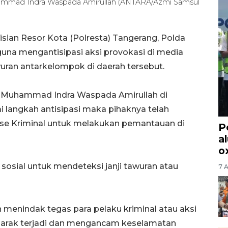
ammad Indra Waspada Amirullah (ANTARA/Azmi Samsul
ian Resor Kota (Polresta) Tangerang, Polda
guna mengantisipasi aksi provokasi di media
uran antarkelompok di daerah tersebut.
 Muhammad Indra Waspada Amirullah di
 langkah antisipasi maka pihaknya telah
rse Kriminal untuk melakukan pemantauan di
P
a
o
osial untuk mendeteksi janji tawuran atau
7 
an menindak tegas para pelaku kriminal atau aksi
marak terjadi dan mengancam keselamatan