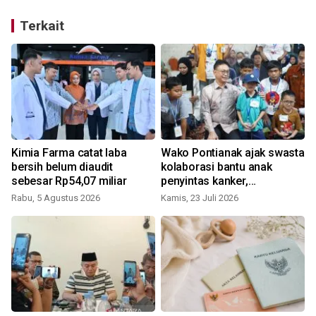
Terkait
Kimia Farma catat laba
Wako Pontianak ajak swasta
bersih belum diaudit
kolaborasi bantu anak
sebesar Rp54,07 miliar
penyintas kanker,
thalasemia dan Jantung
Rabu, 5 Agustus 2026
Kamis, 23 Juli 2026
R
bawaan