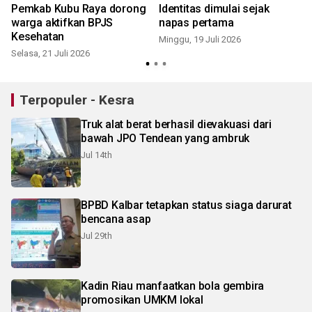
Pemkab Kubu Raya dorong
Identitas dimulai sejak
warga aktifkan BPJS
napas pertama
Kesehatan
Minggu, 19 Juli 2026
Selasa, 21 Juli 2026
S
Terpopuler - Kesra
Truk alat berat berhasil dievakuasi dari
bawah JPO Tendean yang ambruk
Jul 14th
BPBD Kalbar tetapkan status siaga darurat
bencana asap
Jul 29th
Kadin Riau manfaatkan bola gembira
promosikan UMKM lokal