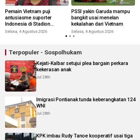
n
Pemain Vietnam puji
PSSI yakin Garuda mampu
antusiasme suporter
bangkit usai menelan
Indonesia di Stadion
kekalahan dari Vietnam
Pakansari
Selasa, 4 Agustus 2026
Selasa, 4 Agustus 2026
Terpopuler - Sospolhukam
Kejati-Kalbar setujui plea bargain perkara
kekerasan anak
Jul 28th
Imigrasi Pontianak tunda keberangkatan 124
WNI
Jul 28th
KPK imbau Rudy Tanoe kooperatif usai tiga