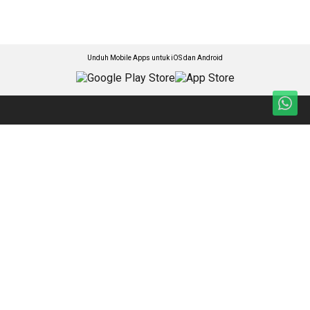
Unduh Mobile Apps untuk iOS dan Android
Jelajahi ANTARA News Kalimantan Barat
Nasional
Foto
Kalbar
Video
Ekonomi
Ketentuan Penggunaan
Sospolhukam
Kebijakan Privasi
Travel & Budaya
Kebijakan Cookie
Pro-Bisnis
Pedoman Media Siber
Olahraga
Tentang Kami
Kesra
Rilis Pers