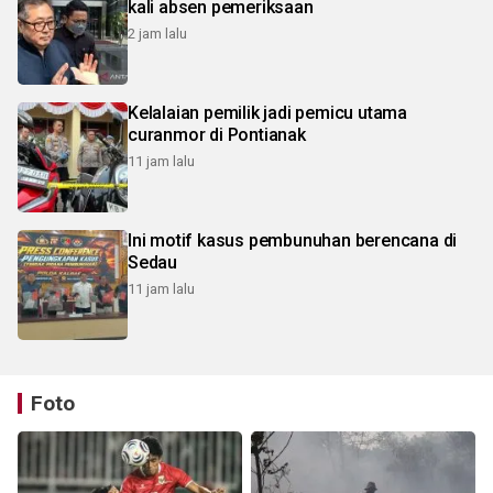
kali absen pemeriksaan
2 jam lalu
Kelalaian pemilik jadi pemicu utama
curanmor di Pontianak
11 jam lalu
Ini motif kasus pembunuhan berencana di
Sedau
11 jam lalu
Foto