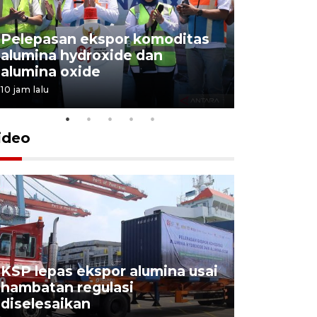
Pelepasan ekspor komoditas
alumina hydroxide dan
Garuda T
alumina oxide
Menang T
10 jam lalu
4 Agustus 202
ideo
KSP lepas ekspor alumina usai
Pelindo o
hambatan regulasi
ekspor-im
diselesaikan
kemas