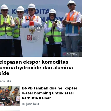
elepasan ekspor komoditas
lumina hydroxide dan alumina
xide
jam lalu
BNPB tambah dua helikopter
water bombing untuk atasi
karhutla Kalbar
10 jam lalu