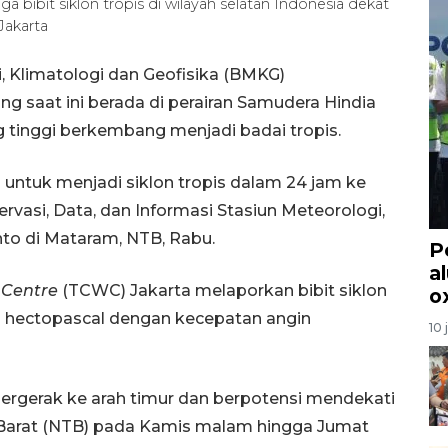
a bibit siklon tropis di wilayah selatan Indonesia dekat
Jakarta
 Klimatologi dan Geofisika (BMKG)
ng saat ini berada di perairan Samudera Hindia
 tinggi berkembang menjadi badai tropis.
gi untuk menjadi siklon tropis dalam 24 jam ke
vasi, Data, dan Informasi Stasiun Meteorologi,
nto di Mataram, NTB, Rabu.
P
a
 Centre
(TCWC) Jakarta melaporkan bibit siklon
o
8 hectopascal dengan kecepatan angin
10 
ergerak ke arah timur dan berpotensi mendekati
a Barat (NTB) pada Kamis malam hingga Jumat