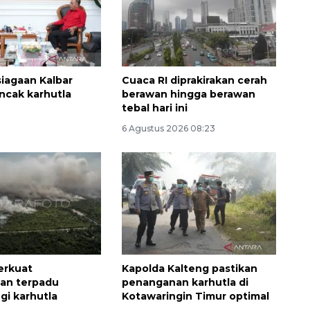
siagaan Kalbar
Cuaca RI diprakirakan cerah
ncak karhutla
berawan hingga berawan
tebal hari ini
6 Agustus 2026 08:23
132 ribu keluarga graduasi dari
kemiskinan
2026-08-07 06:45:00
erkuat
Kapolda Kalteng pastikan
an terpadu
penanganan karhutla di
gi karhutla
Kotawaringin Timur optimal