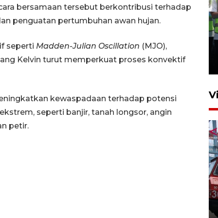
ecara bersamaan tersebut berkontribusi terhadap
dan penguatan pertumbuhan awan hujan.
Kalbar siaga darurat karhutla
f seperti
Madden-Julian Oscillation
(MJO),
hingga November
ang Kelvin turut memperkuat proses konvektif
30 Juli 2026 09:29
V
ningkatkan kewaspadaan terhadap potensi
strem, seperti banjir, tanah longsor, angin
 petir.
Pontianak alokasikan
anggaran khusus anak
penderita kanker dan jantung