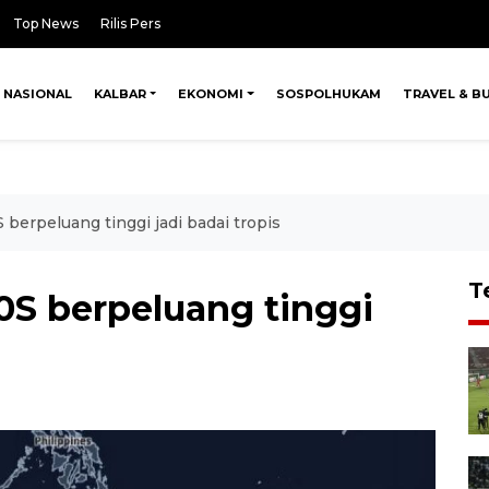
Top News
Rilis Pers
NASIONAL
KALBAR
EKONOMI
SOSPOLHUKAM
TRAVEL & B
S berpeluang tinggi jadi badai tropis
T
90S berpeluang tinggi