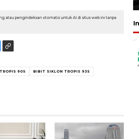
23 Juli 2026 19:17
g atau pengindeksan otomatis untuk AI di situs web ini tanpa
I
 TROPIS 90S
BIBIT SIKLON TROPIS 93S