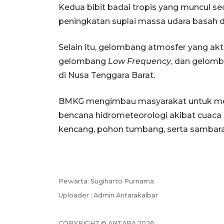
Kedua bibit badai tropis yang muncul s
peningkatan suplai massa udara basah 
Selain itu, gelombang atmosfer yang akti
gelombang
Low Frequency
, dan gelomb
di Nusa Tenggara Barat.
BMKG mengimbau masyarakat untuk me
bencana hidrometeorologi akibat cuaca ek
kencang, pohon tumbang, serta sambaran
Pewarta: Sugiharto Purnama
Uploader : Admin Antarakalbar
COPYRIGHT © ANTARA 2026