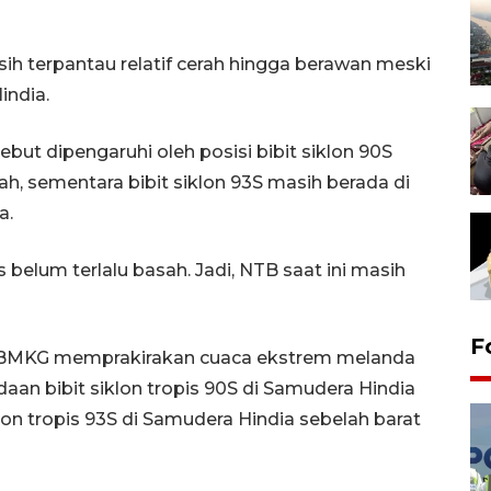
sih terpantau relatif cerah hingga berawan meski
india.
but dipengaruhi oleh posisi bibit siklon 90S
h, sementara bibit siklon 93S masih berada di
a.
s belum terlalu basah. Jadi, NTB saat ini masih
F
 BMKG memprakirakan cuaca ekstrem melanda
an bibit siklon tropis 90S di Samudera Hindia
lon tropis 93S di Samudera Hindia sebelah barat