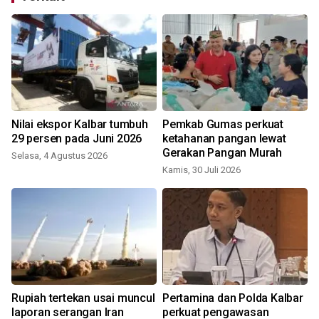
Nilai ekspor Kalbar tumbuh
Pemkab Gumas perkuat
29 persen pada Juni 2026
ketahanan pangan lewat
Gerakan Pangan Murah
Selasa, 4 Agustus 2026
K
Kamis, 30 Juli 2026
Rupiah tertekan usai muncul
Pertamina dan Polda Kalbar
laporan serangan Iran
perkuat pengawasan