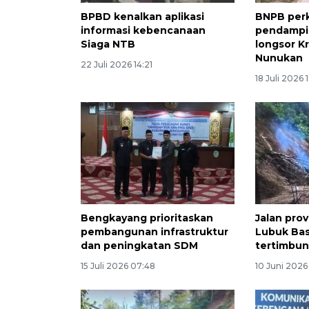
BPBD kenalkan aplikasi
BNPB per
informasi kebencanaan
pendampi
Siaga NTB
longsor K
Nunukan
22 Juli 2026 14:21
18 Juli 2026 
Bengkayang prioritaskan
Jalan pro
pembangunan infrastruktur
Lubuk Bas
dan peningkatan SDM
tertimbun
15 Juli 2026 07:48
10 Juni 2026