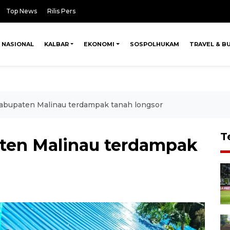
Top News
Rilis Pers
NASIONAL
KALBAR
EKONOMI
SOSPOLHUKAM
TRAVEL & B
Kabupaten Malinau terdampak tanah longsor
T
ten Malinau terdampak