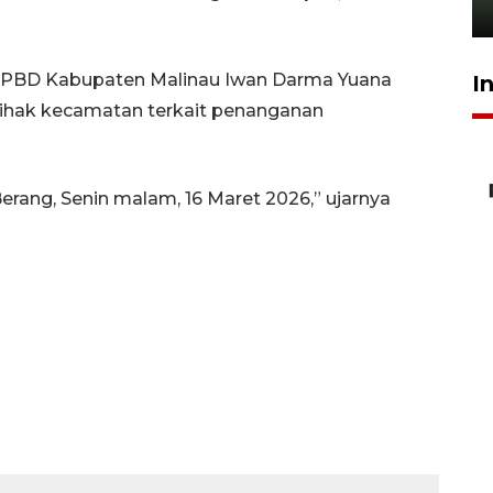
22 Juli 2026 17:09
 BPBD Kabupaten Malinau Iwan Darma Yuana
I
ihak kecamatan terkait penanganan
 Berang, Senin malam, 16 Maret 2026,” ujarnya