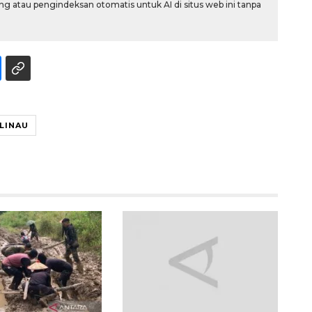
g atau pengindeksan otomatis untuk AI di situs web ini tanpa
LINAU
Belanja turis asing beri angin
segar bagi ekonomi
2026-08-05 09:00:00