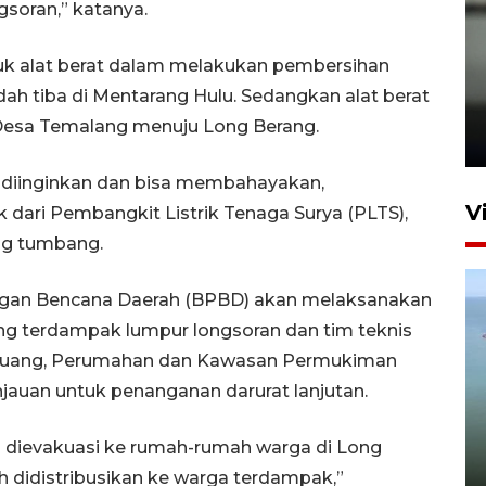
gsoran,” katanya.
uk alat berat dalam melakukan pembersihan
Karhutla Kalimantan Barat
ah tiba di Mentarang Hulu. Sedangkan alat berat
terluas di Indonesia
 Desa Temalang menuju Long Berang.
22 Juli 2026 10:51
k diinginkan dan bisa membahayakan,
V
 dari Pembangkit Listrik Tenaga Surya (PLTS),
ang tumbang.
gan Bencana Daerah (BPBD) akan melaksanakan
 terdampak lumpur longsoran dan tim teknis
 Ruang, Perumahan dan Kawasan Permukiman
jauan untuk penanganan darurat lanjutan.
Optimalkan aset negara,
Bulog luncurkan kawasan
 dievakuasi ke rumah-rumah warga di Long
bisnis di Pontianak
h didistribusikan ke warga terdampak,”