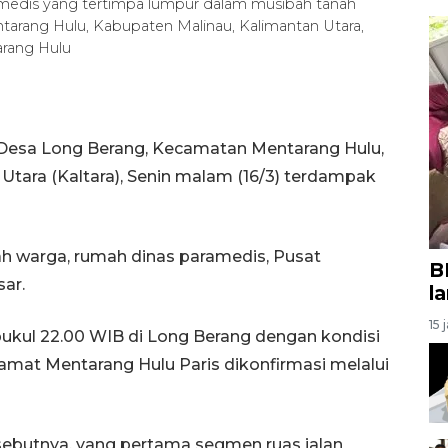
medis yang tertimpa lumpur dalam musibah tanah
arang Hulu, Kabupaten Malinau, Kalimantan Utara,
rang Hulu
di Desa Long Berang, Kecamatan Mentarang Hulu,
Utara (Kaltara), Senin malam (16/3) terdampak
 warga, rumah dinas paramedis, Pusat
B
ar.
l
15 
r pukul 22.00 WIB di Long Berang dengan kondisi
 Camat Mentarang Hulu Paris dikonfirmasi melalui
 sebutnya, yang pertama segmen ruas jalan