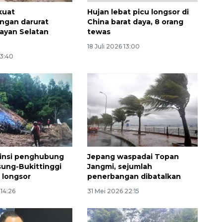
kuat
Hujan lebat picu longsor di
ngan darurat
China barat daya, 8 orang
rayan Selatan
tewas
18 Juli 2026 13:00
13:40
vinsi penghubung
Jepang waspadai Topan
ung-Bukittinggi
Jangmi, sejumlah
 longsor
penerbangan dibatalkan
 14:26
31 Mei 2026 22:15