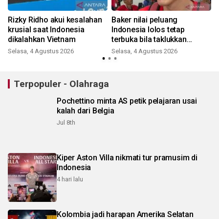
Rizky Ridho akui kesalahan
Baker nilai peluang
krusial saat Indonesia
Indonesia lolos tetap
dikalahkan Vietnam
terbuka bila taklukkan
Singapura
Selasa, 4 Agustus 2026
Selasa, 4 Agustus 2026
Terpopuler - Olahraga
Pochettino minta AS petik pelajaran usai
kalah dari Belgia
Jul 8th
Kiper Aston Villa nikmati tur pramusim di
Indonesia
4 hari lalu
Kolombia jadi harapan Amerika Selatan