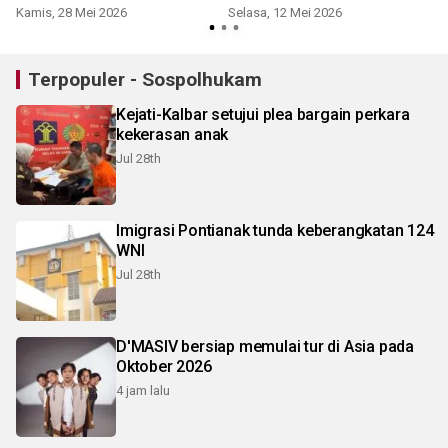
binaan
Kamis, 28 Mei 2026
Selasa, 12 Mei 2026
Terpopuler - Sospolhukam
Kejati-Kalbar setujui plea bargain perkara
kekerasan anak
Jul 28th
Imigrasi Pontianak tunda keberangkatan 124
WNI
Jul 28th
D'MASIV bersiap memulai tur di Asia pada
Oktober 2026
4 jam lalu