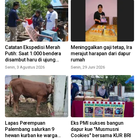
Catatan Ekspedisi Merah
Meninggalkan gaji tetap, Ira
Putih: Saat 1.000 bendera
merajut harapan dari dapur
disambut haru di ujung
rumah
negeri
Senin, 3 Agustus 2026
Senin, 29 Juni 2026
S
J
Lapas Perempuan
Eks PMI sukses bangun
Palembang salurkan 9
dapur kue "Musmusni
hewan kurban ke warga
Cookies" bersama KUR BRI