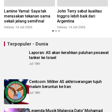
Lamine Yamal: Saya tak
John Terry sebut kualitas
merasakan tekanan sama
Inggris lebih baik dari
sekali jelang semifinal
Argentina
K
Selasa, 14 Juli 2026
Selasa, 14 Juli 2026
Terpopuler - Dunia
Laporan: AS akan kerahkan puluhan pesawat
tanker ke Israel
Jul 18th
Centcom: Militer AS akhiriserangan tujuh
malam beruntun ke Iran
Jul 18th
Legenda Musik Malaysia Dato' Mohamad