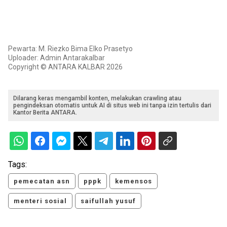
Pewarta: M. Riezko Bima Elko Prasetyo
Uploader: Admin Antarakalbar
Copyright © ANTARA KALBAR 2026
Dilarang keras mengambil konten, melakukan crawling atau
pengindeksan otomatis untuk AI di situs web ini tanpa izin tertulis dari
Kantor Berita ANTARA.
Tags:
pemecatan asn
pppk
kemensos
menteri sosial
saifullah yusuf