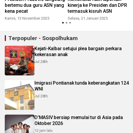
bertemu dua guru ASN yang
kinerja ke Presiden dan DPR
l
kena pecat
termasuk kisruh ASN
Kamis, 13 November 2025
Selasa, 21 Januari 2025
J
Terpopuler - Sospolhukam
Kejati-Kalbar setujui plea bargain perkara
kekerasan anak
Jul 28th
Imigrasi Pontianak tunda keberangkatan 124
WNI
Jul 28th
D'MASIV bersiap memulai tur di Asia pada
Oktober 2026
12 jam lalu