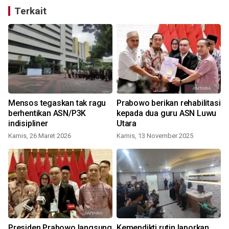
Terkait
Mensos tegaskan tak ragu
Prabowo berikan rehabilitasi
berhentikan ASN/P3K
kepada dua guru ASN Luwu
indisipliner
Utara
Kamis, 26 Maret 2026
Kamis, 13 November 2025
S
Presiden Prabowo langsung
Kemendikti rutin laporkan