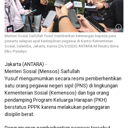
Menteri Sosial Saifullah Yusuf memberikan keterangan kepada para
pewarta selepas apel kedisiplinan pegawai di Kantor Kementerian
Sosial, Salemba, Jakarta, Kamis (26/3/2026) ANTARA/M Riezko Bima
Elko Prasetyo
Jakarta (ANTARA) -
Menteri Sosial (Mensos) Saifullah
Yusuf mengumumkan secara resmi pemberhentikan
satu orang pegawai negeri sipil (PNS) di lingkungan
Kementerian Sosial (Kemensos) dan tiga orang
pendamping Program Keluarga Harapan (PKH)
berstatus PPPK karena melakukan pelanggaran
disiplin berat.
Pengumuman pemberhentian pegawai tersebut