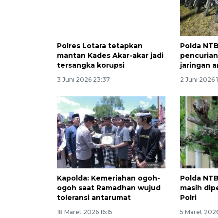
Polres Lotara tetapkan
Polda NTB
mantan Kades Akar-akar jadi
pencurian
tersangka korupsi
jaringan a
3 Juni 2026 23:37
2 Juni 2026 
Kapolda: Kemeriahan ogoh-
Polda NTB
ogoh saat Ramadhan wujud
masih dip
toleransi antarumat
Polri
18 Maret 2026 16:15
5 Maret 2026