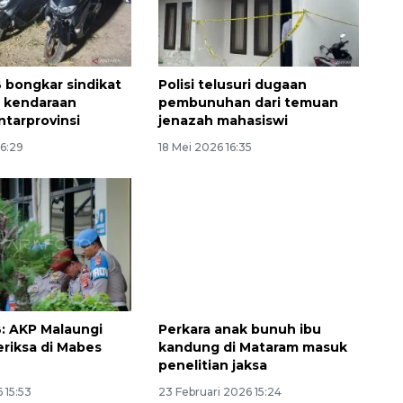
 bongkar sindikat
Polisi telusuri dugaan
 kendaraan
pembunuhan dari temuan
ntarprovinsi
jenazah mahasiswi
16:29
18 Mei 2026 16:35
Sinyal positif perekonomian
Indonesia
2026-08-05 15:00:00
: AKP Malaungi
Perkara anak bunuh ibu
eriksa di Mabes
kandung di Mataram masuk
penelitian jaksa
 15:53
23 Februari 2026 15:24