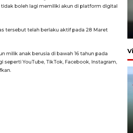
tidak boleh lagi memiliki akun di platform digital
Karhutla Kalimantan Barat
terluas di Indonesia
 tersebut telah berlaku aktif pada 28 Maret
22 Juli 2026 10:51
V
n milik anak berusia di bawah 16 tahun pada
nggi seperti YouTube, TikTok, Facebook, Instagram,
fkan.
Optimalkan aset negara,
Bulog luncurkan kawasan
bisnis di Pontianak
22 Juli 2026 17:09