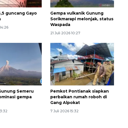
,5 guncang Gayo
Gempa vulkanik Gunung
h
Sorikmarapi melonjak, status
Waspada
14:26
21 Juli 2026 10:27
SPHP jaga harga beras
2026-08-08 06:00:00
 Gunung Semeru
Pemkot Pontianak siapkan
ominasi gempa
perbaikan rumah roboh di
Gang Alpokat
13:32
7 Juli 2026 15:32