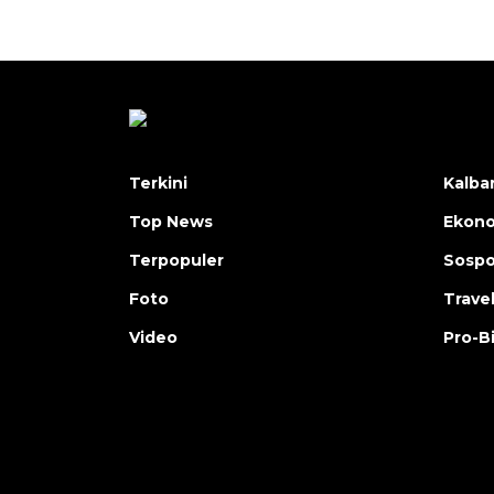
Terkini
Kalba
Top News
Ekon
Terpopuler
Sosp
Foto
Trave
Video
Pro-B