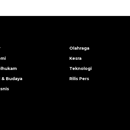
r
Olahraga
omi
Kesra
olhukam
Teknologi
l & Budaya
Rilis Pers
isnis