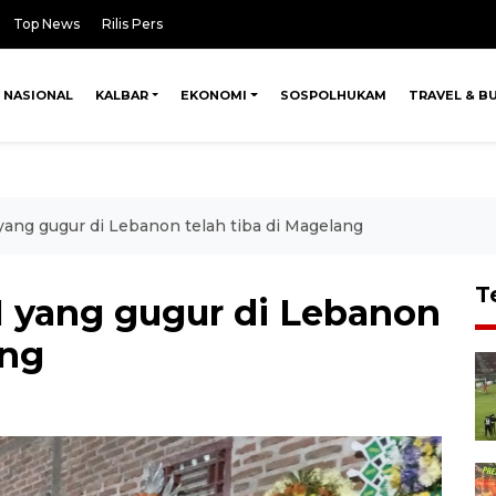
Top News
Rilis Pers
NASIONAL
KALBAR
EKONOMI
SOSPOLHUKAM
TRAVEL & B
 yang gugur di Lebanon telah tiba di Magelang
T
I yang gugur di Lebanon
ang