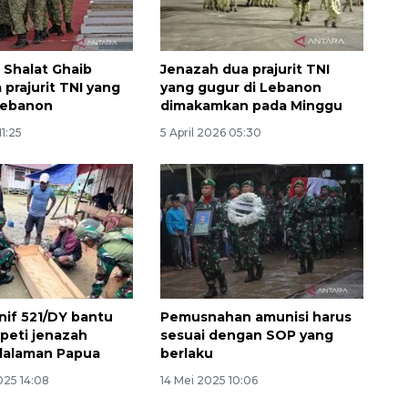
 Shalat Ghaib
Jenazah dua prajurit TNI
 prajurit TNI yang
yang gugur di Lebanon
Lebanon
dimakamkan pada Minggu
11:25
5 April 2026 05:30
SPHP jaga harga beras
2026-08-08 06:00:00
nif 521/DY bantu
Pemusnahan amunisi harus
peti jenazah
sesuai dengan SOP yang
dalaman Papua
berlaku
025 14:08
14 Mei 2025 10:06