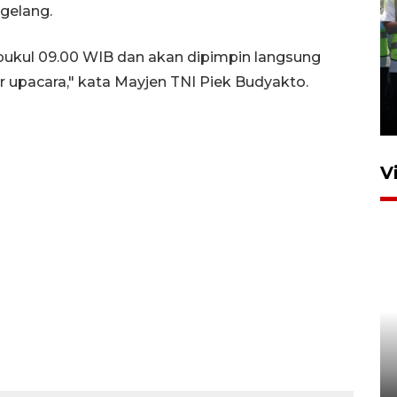
gelang.
ukul 09.00 WIB dan akan dipimpin langsung
Kalbar siaga darurat karhutla
r upacara," kata Mayjen TNI Piek Budyakto.
hingga November
30 Juli 2026 09:29
V
Satgas pangan Pontianak
inspeksi alur distribusi
makanan strategis