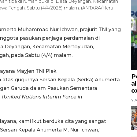
n tiba di rumah duka di Desa Deyangan, Kecamatan
awa Tengah, Sabtu (4/4/2026) malam. (ANTARA/Heru
umerta Muhammad Nur Ichwan, prajurit TNI yang
anggota pasukan penjaga perdamaian di
Desa Deyangan, Kecamatan Mertoyudan,
gah, pada Sabtu (4/4) malam.
ayana Mayjen TNI Piek
P
tas gugurnya Sersan Kepala (Serka) Anumerta
a
gen Garuda dalam Pasukan Sementara
o
 (
United Nations Interim Force in
7 
yana, kami ikut berduka cita yang sangat
Sersan Kepala Anumerta M. Nur Ichwan,"