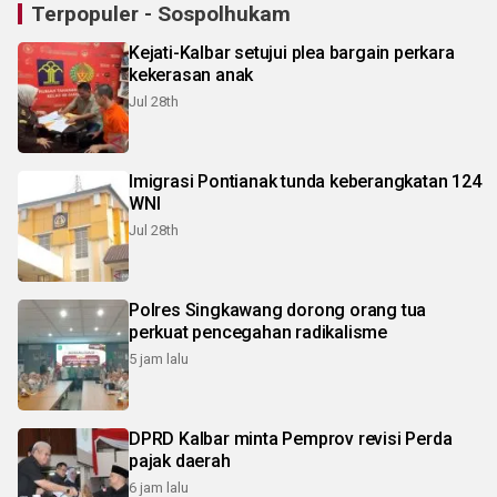
Terpopuler - Sospolhukam
Kejati-Kalbar setujui plea bargain perkara
kekerasan anak
Jul 28th
Imigrasi Pontianak tunda keberangkatan 124
WNI
Jul 28th
Polres Singkawang dorong orang tua
perkuat pencegahan radikalisme
5 jam lalu
DPRD Kalbar minta Pemprov revisi Perda
pajak daerah
6 jam lalu