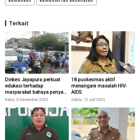
kemenkes
kementerian kesehatan
Terkait
Dinkes Jayapura perkuat
18 puskesmas aktif
edukasi terhadap
menangani masalah HIV-
masyarakat bahaya penyakit
AIDS
menular HIV
Rabu, 3 Desember 2025
Sabtu, 12 Juli 2025