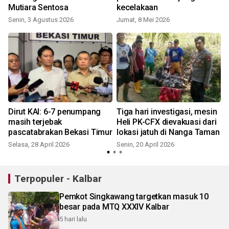
Mutiara Sentosa
kecelakaan
Senin, 3 Agustus 2026
Jumat, 8 Mei 2026
J
Dirut KAI: 6-7 penumpang
Tiga hari investigasi, mesin
masih terjebak
Heli PK-CFX dievakuasi dari
pascatabrakan Bekasi Timur
lokasi jatuh di Nanga Taman
Selasa, 28 April 2026
Senin, 20 April 2026
S
Terpopuler - Kalbar
Pemkot Singkawang targetkan masuk 10
besar pada MTQ XXXIV Kalbar
5 hari lalu