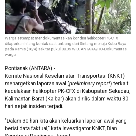
Warga setempat mendokumentasikan kondisi helikopter PK-CFX
dilaporkan hilang kontak saat terbang dari Sintang menuju Kubu Raya
pada Kamis (16/4) sekitar pukul 08.39 WIB. ANTARA/HO-Dokumentasi
warga
Pontianak (ANTARA) -
Komite Nasional Keselamatan Transportasi (KNKT)
menargetkan laporan awal (
preliminary report
) terkait
kecelakaan helikopter PK-CFX di Kabupaten Sekadau,
Kalimantan Barat (Kalbar) akan dirilis dalam waktu 30
hari sejak insiden terjadi.
"Dalam 30 hari kita akan keluarkan laporan awal yang
berisi data faktual," kata Investigator KNKT, Dian
Saputra di Pontianak, Jumat.