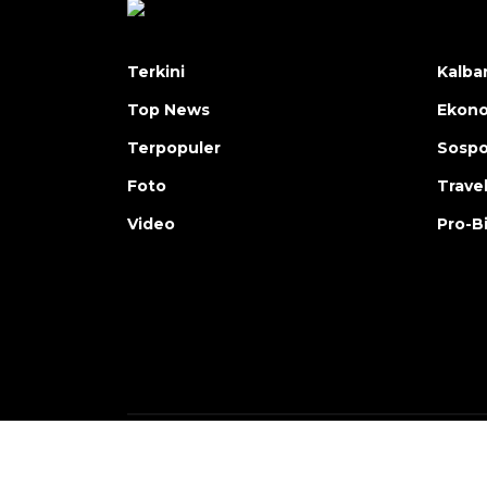
Terkini
Kalba
Top News
Ekon
Terpopuler
Sosp
Foto
Trave
Video
Pro-B
Copyright © ANTARA