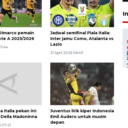
I
Dimarco pemain
Jadwal semifinal Piala Italia:
erie A 2025/2026
Inter jamu Como, Atalanta vs
Lazio
11:44
21 April 2026 06:49
a Italia pekan ini:
Juventus lirik kiper Indonesia
 Della Madoninna
Emil Audero untuk musim
depan
 07:21