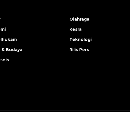
r
Olahraga
omi
Kesra
olhukam
Teknologi
l & Budaya
Rilis Pers
isnis