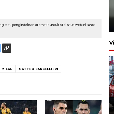
Karhutla Kalimantan Barat
terluas di Indonesia
g atau pengindeksan otomatis untuk AI di situs web ini tanpa
22 Juli 2026 10:51
V
R MILAN
MATTEO CANCELLIERI
Pontianak alokasikan
anggaran khusus anak
penderita kanker dan jantung
23 Juli 2026 19:17