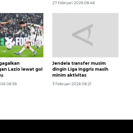
27 Februari 2026 08:48
gagalkan
Jendela transfer musim
Ekonomi triwulan II-2026
n Lazio lewat gol
dingin Liga Inggris masih
tumbuh 5,29 persen
lu
minim aktivitas
2026-08-06 18:45:00
026 08:38
3 Februari 2026 08:21